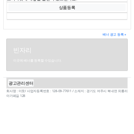
상품등록
베너 광고 등록 »
빈자리
이곳에 베너를 등록할 수있습니다.
광고관리센터
회사명 : 이웃/ 사업자등록번호 : 128-09-77611 / 소재지 : 경기도 여주시 북내면 외룡리
아가페길 128