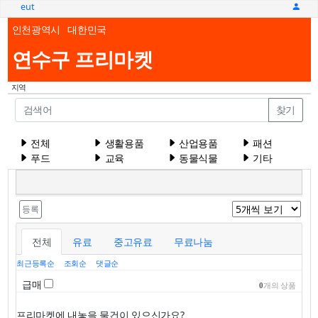
eut
인천광역시
대한민국
연수구 프리마켓
지역
찾기
전체
생활용품
산업용품
패션
푸드
교육
동물식물
기타
등록
전체
유료
중고유료
무료나눔
최근등록순
조회순
댓글순
급매
0
개의 상품
프리마켓에 내놓을 물건이 있으신가요?